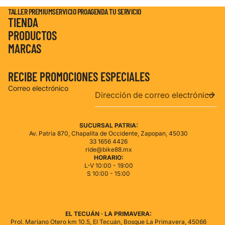
TALLER PREMIUM
SERVICIO PRO
AGENDA TU SERVICIO
TIENDA
PRODUCTOS
MARCAS
RECIBE PROMOCIONES ESPECIALES
Correo electrónico
SUCURSAL PATRIA:
Av. Patria 870, Chapalita de Occidente, Zapopan, 45030
33 1656 4426
ride@bike88.mx
HORARIO:
L-V 10:00 - 19:00
S 10:00 - 15:00
de privacidad
de reembolso
EL TECUÁN · LA PRIMAVERA:
Prol. Mariano Otero km 10.5, El Tecuán, Bosque La Primavera, 45066
del servicio