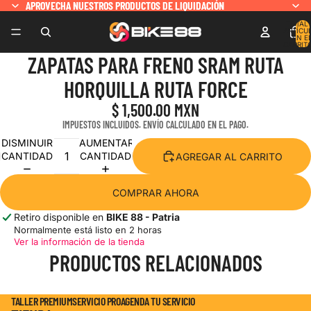
APROVECHA NUESTROS PRODUCTOS DE LIQUIDACIÓN
APROVECHA NUESTROS PRODUCTOS DE LIQUIDACIÓN
TOTAL 
ARTÍCU
EN E
CARRITO
ZAPATAS PARA FRENO SRAM RUTA
HORQUILLA RUTA FORCE
$ 1,500.00 MXN
IMPUESTOS INCLUIDOS. ENVÍO CALCULADO EN EL PAGO.
DISMINUIR
AUMENTAR
CANTIDAD
CANTIDAD
AGREGAR AL CARRITO
COMPRAR AHORA
Retiro disponible en
BIKE 88 - Patria
Normalmente está listo en 2 horas
Ver la información de la tienda
PRODUCTOS RELACIONADOS
TALLER PREMIUM
SERVICIO PRO
AGENDA TU SERVICIO