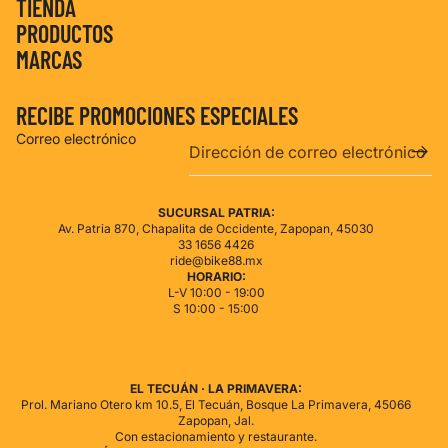
TIENDA
PRODUCTOS
MARCAS
RECIBE PROMOCIONES ESPECIALES
Correo electrónico
SUCURSAL PATRIA:
Av. Patria 870, Chapalita de Occidente, Zapopan, 45030
33 1656 4426
ride@bike88.mx
HORARIO:
L-V 10:00 - 19:00
S 10:00 - 15:00
de privacidad
de reembolso
EL TECUÁN · LA PRIMAVERA:
Prol. Mariano Otero km 10.5, El Tecuán, Bosque La Primavera, 45066
del servicio
Zapopan, Jal.
de envío
Con estacionamiento y restaurante.