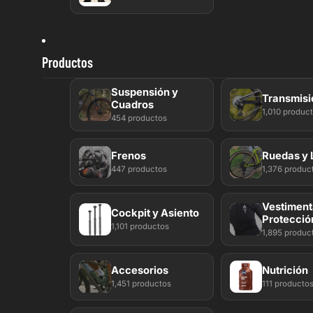
Productos
Suspensión y
Transmisi
Cuadros
1,010 produc
454 productos
Frenos
Ruedas y 
447 productos
1,376 produc
Vestiment
Cockpit y Asiento
Protecció
1,101 productos
1,895 produc
Accesorios
Nutrición
1,451 productos
111 producto