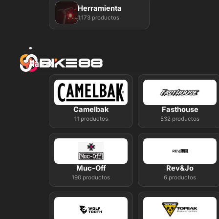
Herramienta
1,173 productos
Marcas
Camelbak
Fasthouse
11 productos
532 productos
Muc-Off
Rev&Jo
190 productos
6 productos