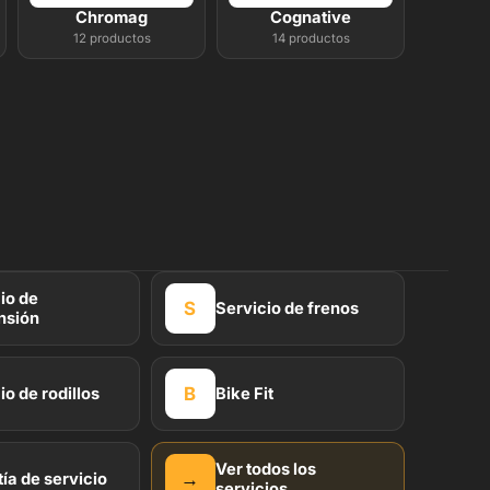
Chromag
Cognative
12 productos
14 productos
io de
S
Servicio de frenos
nsión
B
io de rodillos
Bike Fit
Ver todos los
→
ía de servicio
servicios