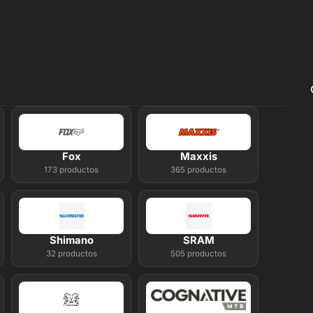
Fox
Maxxis
173 productos
365 productos
Shimano
SRAM
32 productos
505 productos