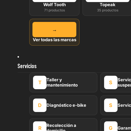
Wolf Tooth
Topeak
71 productos
35 productos
→
Ver todas las marcas
Servicios
Taller y
Servic
T
S
mantenimiento
suspe
D
S
Diagnóstico e-bike
Servic
Recolección a
R
G
Garant
domicilio