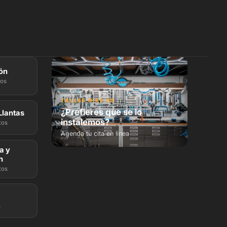
ón
tos
TALLER BIKE 88
¿Prefieres que se lo
Llantas
instalemos?
tos
Agenda tu cita en línea
a y
n
tos
s