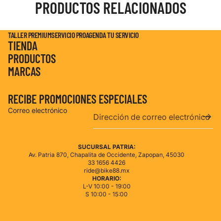
PRODUCTOS RELACIONADOS
TALLER PREMIUM
SERVICIO PRO
AGENDA TU SERVICIO
TIENDA
PRODUCTOS
MARCAS
RECIBE PROMOCIONES ESPECIALES
Correo electrónico
SUCURSAL PATRIA:
Av. Patria 870, Chapalita de Occidente, Zapopan, 45030
33 1656 4426
ride@bike88.mx
HORARIO:
L-V 10:00 - 19:00
S 10:00 - 15:00
de privacidad