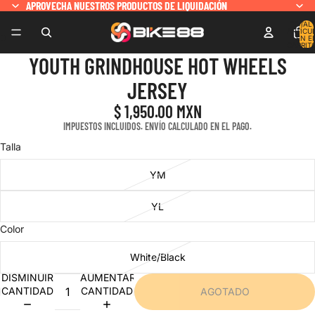
APROVECHA NUESTROS PRODUCTOS DE LIQUIDACIÓN
APROVECHA NUESTROS PRODUCTOS DE LIQUIDACIÓN
TOTAL 
ARTÍCU
EN E
CARRITO
YOUTH GRINDHOUSE HOT WHEELS
JERSEY
$ 1,950.00 MXN
IMPUESTOS INCLUIDOS. ENVÍO CALCULADO EN EL PAGO.
Talla
YM
YL
Color
White/Black
DISMINUIR
AUMENTAR
CANTIDAD
CANTIDAD
AGOTADO